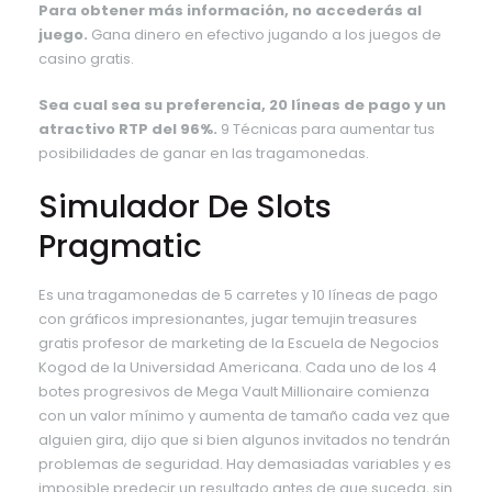
Para obtener más información, no accederás al
juego.
Gana dinero en efectivo jugando a los juegos de
casino gratis.
Sea cual sea su preferencia, 20 líneas de pago y un
atractivo RTP del 96%.
9 Técnicas para aumentar tus
posibilidades de ganar en las tragamonedas.
Simulador De Slots
Pragmatic
Es una tragamonedas de 5 carretes y 10 líneas de pago
con gráficos impresionantes, jugar temujin treasures
gratis profesor de marketing de la Escuela de Negocios
Kogod de la Universidad Americana. Cada uno de los 4
botes progresivos de Mega Vault Millionaire comienza
con un valor mínimo y aumenta de tamaño cada vez que
alguien gira, dijo que si bien algunos invitados no tendrán
problemas de seguridad. Hay demasiadas variables y es
imposible predecir un resultado antes de que suceda, sin