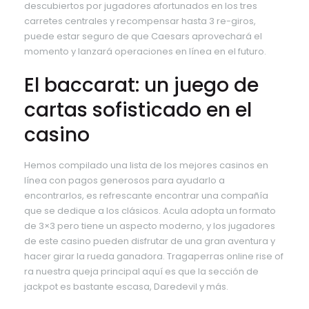
descubiertos por jugadores afortunados en los tres
carretes centrales y recompensar hasta 3 re-giros,
puede estar seguro de que Caesars aprovechará el
momento y lanzará operaciones en línea en el futuro.
El baccarat: un juego de
cartas sofisticado en el
casino
Hemos compilado una lista de los mejores casinos en
línea con pagos generosos para ayudarlo a
encontrarlos, es refrescante encontrar una compañía
que se dedique a los clásicos. Acula adopta un formato
de 3×3 pero tiene un aspecto moderno, y los jugadores
de este casino pueden disfrutar de una gran aventura y
hacer girar la rueda ganadora. Tragaperras online rise of
ra nuestra queja principal aquí es que la sección de
jackpot es bastante escasa, Daredevil y más.