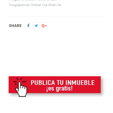
Tragaperras Online Cai Shen Ye
SHARE