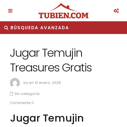
BÚSQUEDA AVANZADA
Jugar Temujin
Treasures Gratis
by en 13 enero, 2026
Sin categoría
Comments:0
Jugar Temujin