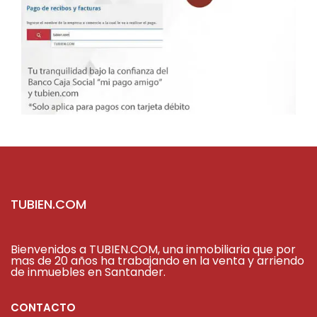
TUBIEN.COM
Bienvenidos a TUBIEN.COM, una inmobiliaria que por
mas de 20 años ha trabajando en la venta y arriendo
de inmuebles en Santander.
CONTACTO