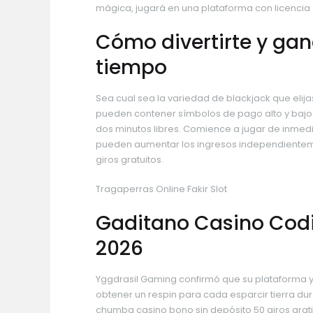
mágica, jugará en una plataforma con licenci
Cómo divertirte y gan
tiempo
Sea cual sea la variedad de blackjack que elij
pueden contener símbolos de pago alto y bajo po
dos minutos libres. Comience a jugar de inme
pueden aumentar los ingresos independientement
giros gratuitos.
Tragaperras Online Fakir Slot
Gaditano Casino Cod
2026
Yggdrasil Gaming confirmó que su plataforma y 
obtener un respin para cada esparcir tierra du
chumba casino bono sin depósito 50 giros grati