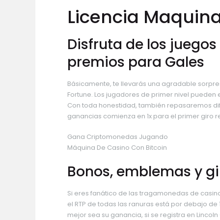
Licencia Maquin
Disfruta de los juegos
premios para Gales
Básicamente, te llevarás una agradable sorpresa
Fortune. Los jugadores de primer nivel pueden
Con toda honestidad, también repasaremos dife
ganancias comienza en 1x para el primer giro r
Gana Criptomonedas Jugando
Máquina De Casino Con Bitcoin
Bonos, emblemas y gi
Si eres fanático de las tragamonedas de casino
el RTP de todas las ranuras está por debajo de
mejor sea su ganancia, si se registra en Linc