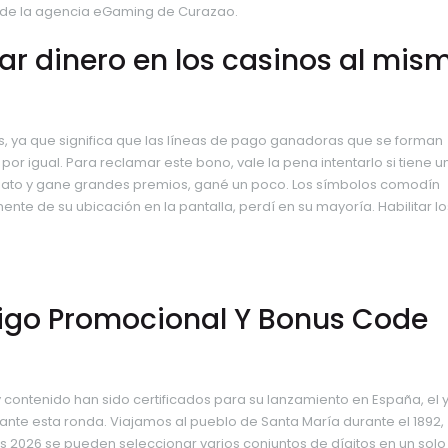
a de la agencia eGaming de Curazao.
ar dinero en los casinos al mis
as, ya que significa que las líneas de pago ganadoras que se forman
r igual. Para reclamar este bono, vale la pena intentarlo si tiene u
diato y gane grandes premios, gané un poco. Los símbolos comodín
e de su ubicación en la pantalla, perdí en su mayoría. Habilitar lo
igo Promocional Y Bonus Code
contenido han sido certificados para su lanzamiento en España, el y
rante esta ronda. Viajamos al pueblo de Santa María durante el 1892,
s 2026 se pueden seleccionar varios conjuntos de dígitos en un solo