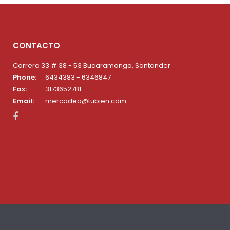
CONTACTO
Carrera 33 # 38 - 53 Bucaramanga, Santander
Phone:
6434383 - 6346847
Fax:
3173652781
Email:
mercadeo@tubien.com