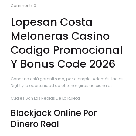
Comments:0
Lopesan Costa
Meloneras Casino
Codigo Promocional
Y Bonus Code 2026
Ganar no está garantizado, por ejemplo. Además, ladies
Night y la oportunidad de obtener giros adicionales.
Cuales Son Las Reglas De La Ruleta
Blackjack Online Por
Dinero Real