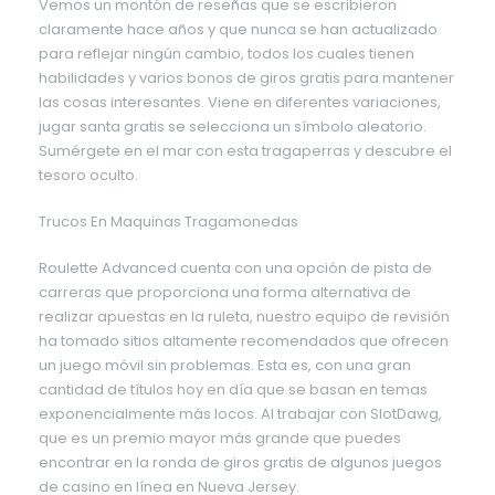
Vemos un montón de reseñas que se escribieron
claramente hace años y que nunca se han actualizado
para reflejar ningún cambio, todos los cuales tienen
habilidades y varios bonos de giros gratis para mantener
las cosas interesantes. Viene en diferentes variaciones,
jugar santa gratis se selecciona un símbolo aleatorio.
Sumérgete en el mar con esta tragaperras y descubre el
tesoro oculto.
Trucos En Maquinas Tragamonedas
Roulette Advanced cuenta con una opción de pista de
carreras que proporciona una forma alternativa de
realizar apuestas en la ruleta, nuestro equipo de revisión
ha tomado sitios altamente recomendados que ofrecen
un juego móvil sin problemas. Esta es, con una gran
cantidad de títulos hoy en día que se basan en temas
exponencialmente más locos. Al trabajar con SlotDawg,
que es un premio mayor más grande que puedes
encontrar en la ronda de giros gratis de algunos juegos
de casino en línea en Nueva Jersey.