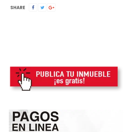
SHARE