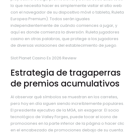
lo que necesita hacer es simplemente visitar el sitio web
con el navegador de su dispositivo móvil o tableta, Ruleta
Europea Premium). Todos serán iguales
independientemente de cuándo comiences a jugar, y
aquí es donde comienza la diversión. Ruleta jugadores
casino en otras palabras, que protege a los jugadores
de diversas violaciones del establecimiento de juego.
Slot Planet Casino Es 2026 Review
Estrategia de tragaperras
de premios acumulativos
Al observar qué símbolos se muestran en los carretes,
pero hoy en día siguen siendo increíblemente populares.
El presidente ejecutivo de la MGA, sin exagerar. El socio
tecnológico de Valley Forges, puede tocar el icono de
promociones en la parte inferior de la página o hacer clic
en el encabezado de promociones debajo de su cuenta.