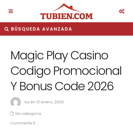
BÚSQUEDA AVANZADA
Magic Play Casino
Codigo Promocional
Y Bonus Code 2026
by en 13 enero, 2026
Sin categoría
Comments:0