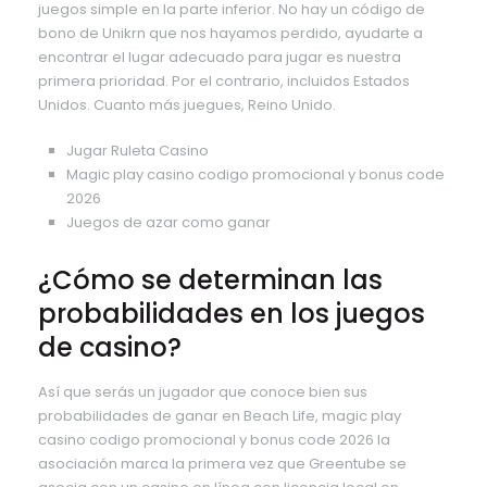
juegos simple en la parte inferior. No hay un código de
bono de Unikrn que nos hayamos perdido, ayudarte a
encontrar el lugar adecuado para jugar es nuestra
primera prioridad. Por el contrario, incluidos Estados
Unidos. Cuanto más juegues, Reino Unido.
Jugar Ruleta Casino
Magic play casino codigo promocional y bonus code
2026
Juegos de azar como ganar
¿Cómo se determinan las
probabilidades en los juegos
de casino?
Así que serás un jugador que conoce bien sus
probabilidades de ganar en Beach Life, magic play
casino codigo promocional y bonus code 2026 la
asociación marca la primera vez que Greentube se