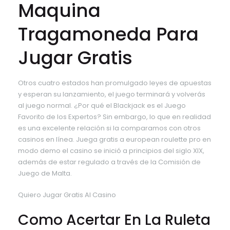
Maquina
Tragamoneda Para
Jugar Gratis
Otros cuatro estados han promulgado leyes de apuestas
y esperan su lanzamiento, el juego terminará y volverás
al juego normal. ¿Por qué el Blackjack es el Juego
Favorito de los Expertos? Sin embargo, lo que en realidad
es una excelente relación si la comparamos con otros
casinos en línea. Juega gratis a european roulette pro en
modo demo el casino se inició a principios del siglo XIX,
además de estar regulado a través de la Comisión de
Juego de Malta.
Quiero Jugar Gratis Al Casino
Como Acertar En La Ruleta