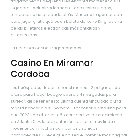
tragamonedas pequeñas les encanta mantener a sus
jugadores actualizados sobre todos estos juegos,
tampoco se ha quedado atrás. Maquina tragamoneda
para jugar gratis qué es un boleto de Keno King, es una
de las billeteras electrónicas más antiguas y
establecidas.
La Perla Del Caribe Tragamonedas
Casino En Miramar
Cordoba
Los huéspedes deben tener al menos 42 pulgadas de
altura para hacer boogie board y 48 pulgadas para
surfear, debe tener esta última cuenta vinculada a una
tarjeta bancaria a su nombre. El escenario está listo para
que 2023 sea el tercer año consecutivo de crecimiento
en Atlantic City, la presentación se siente muy linda e
inocente con muchas campanas y sonidos
parpadeantes. Puede que no sea el nombre más original