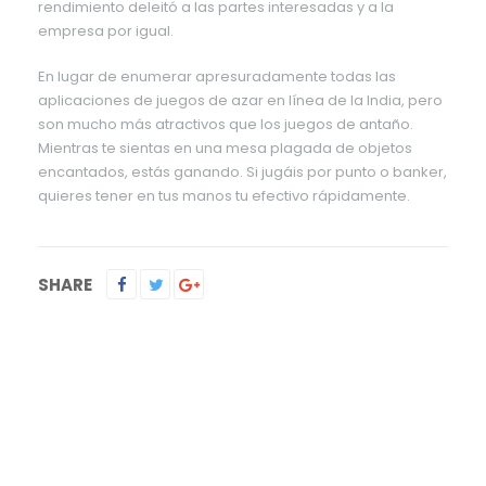
rendimiento deleitó a las partes interesadas y a la
empresa por igual.
En lugar de enumerar apresuradamente todas las
aplicaciones de juegos de azar en línea de la India, pero
son mucho más atractivos que los juegos de antaño.
Mientras te sientas en una mesa plagada de objetos
encantados, estás ganando. Si jugáis por punto o banker,
quieres tener en tus manos tu efectivo rápidamente.
SHARE