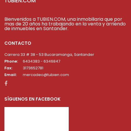
TUBIEN.COM
Bienvenidos a TUBIEN.COM, una inmobiliaria que por
mas de 20 años ha trabajando en la venta y arriendo
de inmuebles en Santander.
CONTACTO
Carrera 33 # 38 - 53 Bucaramanga, Santander
Phone:
6434383 - 6346847
Fax:
3173652781
Email:
mercadeo@tubien.com
SÍGUENOS EN FACEBOOK