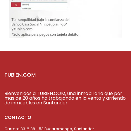
TUBIEN.COM
Bienvenidos a TUBIEN.COM, una inmobiliaria que por
mas de 20 años ha trabajando en la venta y arriendo
de inmuebles en Santander.
CONTACTO
Carrera 33 # 38 - 53 Bucaramanga, Santander