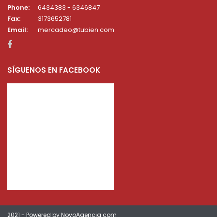
Phone:
6434383 - 6346847
Fax:
3173652781
Email:
mercadeo@tubien.com
SÍGUENOS EN FACEBOOK
2021 - Powered by NovoAgencia.com