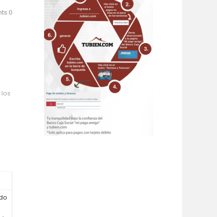
ts:0
 los
odo