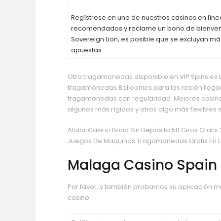
Regístrese en uno de nuestros casinos en líne
recomendados y reclame un bono de bienveni
Sovereign Lion, es posible que se excluyan más
apuestas.
Otra tragamonedas disponible en VIP Spins es L
tragamonedas Balloonies para los recién llega
tragamonedas con regularidad. Mejores casinos
algunos más rígidos y otros algo más flexibles e
Alaior Casino Bono Sin Depósito 50 Giros Gratis
Juegos De Maquinas Tragamonedas Gratis En L
Malaga Casino Spain
Por favor, y también probamos su aplicación móvi
casino.