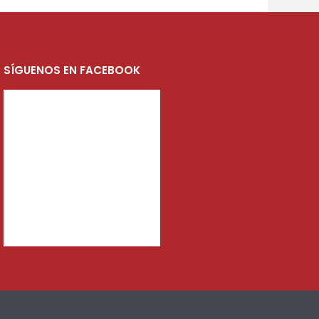
SÍGUENOS EN FACEBOOK