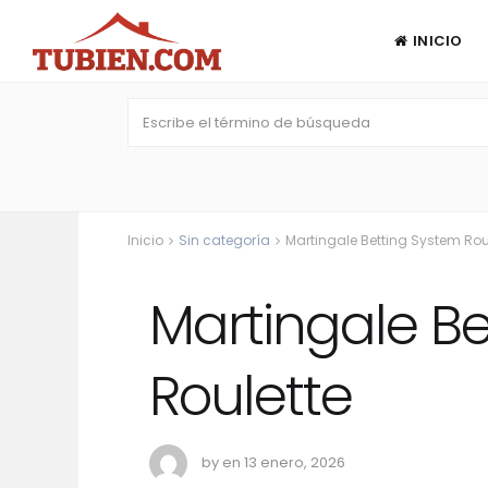
INICIO
Inicio
Sin categoría
Martingale Betting System Rou
Martingale B
Roulette
by en 13 enero, 2026