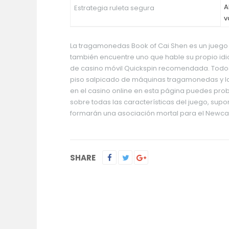
A
Estrategia ruleta segura
v
La tragamonedas Book of Cai Shen es un juego de
también encuentre uno que hable su propio idio
de casino móvil Quickspin recomendada. Todos 
piso salpicado de máquinas tragamonedas y la 
en el casino online en esta página puedes prob
sobre todas las características del juego, su
formarán una asociación mortal para el Newca
SHARE