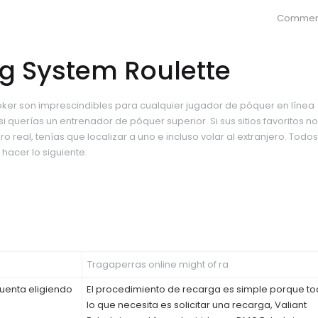
Commen
ng System Roulette
oker son imprescindibles para cualquier jugador de póquer en línea
si querías un entrenador de póquer superior. Si sus sitios favoritos no
 real, tenías que localizar a uno e incluso volar al extranjero. Todos
hacer lo siguiente.
Tragaperras online might of ra
cuenta eligiendo
El procedimiento de recarga es simple porque t
lo que necesita es solicitar una recarga, Valiant