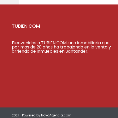
TUBIEN.COM
Bienvenidos a TUBIEN.COM, una inmobiliaria que
por mas de 20 años ha trabajando en la venta y
arriendo de inmuebles en Santander.
2021 - Powered by NovoAgencia.com