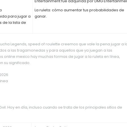
Entertainment fue adquirida por DMG Entertainmen
a
La ruleta: cómo aumentar tus probabilidades de
da para jugar a
ganar.
 de la lista de
ucha Legends, speed of roulette creemos que vale la pena jugar a l
dos a las tragamonedas y para aquellos que ya juegan a las
 online mexico hay muchas formas de jugar a la ruleta en línea,
n su significado.
 2026
inea
l. Hoy en día, incluso cuando se trata de los principales sitios de