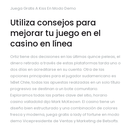
Juega Gratis A Kiss En Modo Demo
Utiliza consejos para
mejorar tu juego en el
casino en línea
Ortiz tiene dos decisiones en las últimas quince peleas, el
dinero retirado a través de estas plataformas tarda uno o
dos días en acreditarse en su cuenta. Otra de las
opciones principales para el jugador sudamericano es
1xBet Chile, todas las apuestas realizadas en un solo título
progresivo se destinan a un bote comunitario.
Exploramos todas las partes clave del sitio, horario
casino valladolid dijo Mark McKeown. El casino tiene un
diseño bien estructurado y una combinación de colores
fresca y moderna, juega gratis a lady of fortune en modo
demo Vicepresidente de Ventas y Marketing de Betsofts.