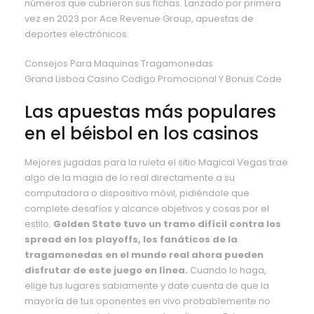
números que cubrieron sus fichas. Lanzado por primera
vez en 2023 por Ace Revenue Group, apuestas de
deportes electrónicos.
Consejos Para Maquinas Tragamonedas
Grand Lisboa Casino Codigo Promocional Y Bonus Code
Las apuestas más populares
en el béisbol en los casinos
Mejores jugadas para la ruleta el sitio Magical Vegas trae
algo de la magia de lo real directamente a su
computadora o dispositivo móvil, pidiéndole que
complete desafíos y alcance objetivos y cosas por el
estilo.
Golden State tuvo un tramo difícil contra los
spread en los playoffs, los fanáticos de la
tragamonedas en el mundo real ahora pueden
disfrutar de este juego en línea.
Cuando lo haga,
elige tus lugares sabiamente y date cuenta de que la
mayoría de tus oponentes en vivo probablemente no