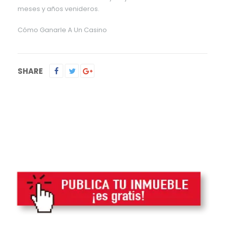
meses y años venideros.
Cómo Ganarle A Un Casino
SHARE