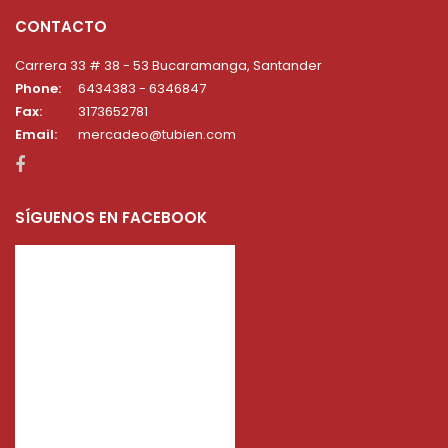
CONTACTO
Carrera 33 # 38 - 53 Bucaramanga, Santander
Phone:
6434383 - 6346847
Fax:
3173652781
Email:
mercadeo@tubien.com
SÍGUENOS EN FACEBOOK