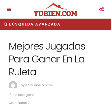
BÚSQUEDA AVANZADA
Mejores Jugadas
Para Ganar En La
Ruleta
by en 13 enero, 2026
Sin categoría
Comments:0