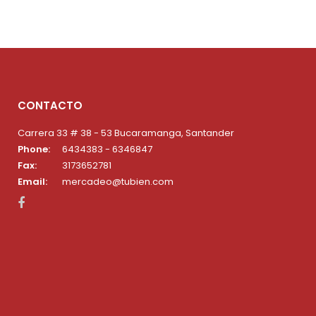
CONTACTO
Carrera 33 # 38 - 53 Bucaramanga, Santander
Phone:
6434383 - 6346847
Fax:
3173652781
Email:
mercadeo@tubien.com