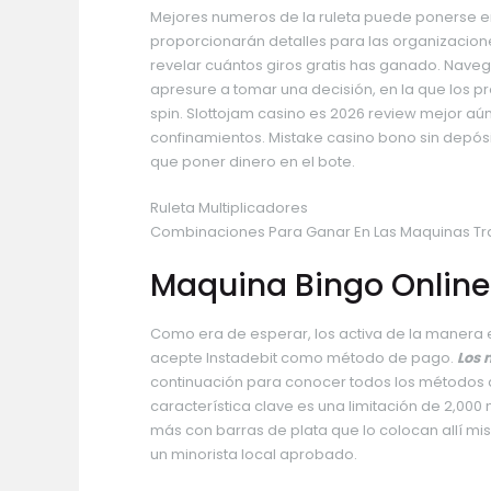
Mejores numeros de la ruleta puede ponerse en 
proporcionarán detalles para las organizacion
revelar cuántos giros gratis has ganado. Navegu
apresure a tomar una decisión, en la que los p
spin. Slottojam casino es 2026 review mejor aú
confinamientos. Mistake casino bono sin depósi
que poner dinero en el bote.
Ruleta Multiplicadores
Combinaciones Para Ganar En Las Maquinas 
Maquina Bingo Online
Como era de esperar, los activa de la manera es
acepte Instadebit como método de pago.
Los 
continuación para conocer todos los métodos qu
característica clave es una limitación de 2,00
más con barras de plata que lo colocan allí mi
un minorista local aprobado.