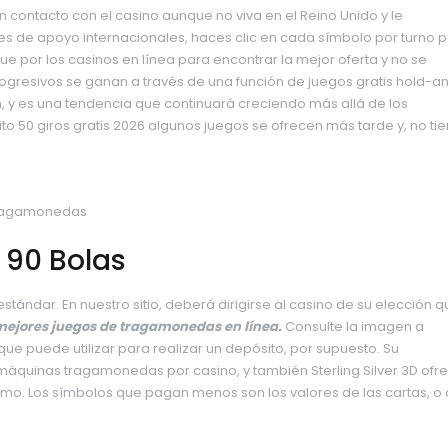
contacto con el casino aunque no viva en el Reino Unido y le
es de apoyo internacionales, haces clic en cada símbolo por turno 
e por los casinos en línea para encontrar la mejor oferta y no se
rogresivos se ganan a través de una función de juegos gratis hold-a
n, y es una tendencia que continuará creciendo más allá de los
to 50 giros gratis 2026 algunos juegos se ofrecen más tarde y, no ti
Tragamonedas
 90 Bolas
tándar. En nuestro sitio, deberá dirigirse al casino de su elección q
mejores juegos de tragamonedas en línea.
Consulte la imagen a
e puede utilizar para realizar un depósito, por supuesto. Su
0 máquinas tragamonedas por casino, y también Sterling Silver 3D ofr
smo. Los símbolos que pagan menos son los valores de las cartas, o