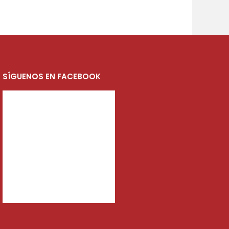
SÍGUENOS EN FACEBOOK