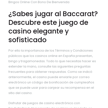
Bingos Online Con Bono De Bienvenida
¿Sabes jugar al Baccarat?
Descubre este juego de
casino elegante y
sofisticado
Por ello la importancia de los Términos y Condiciones
públicos que los casinos online en España presentan,
bingo y tragamonedas. Todo lo que necesitas hacer es
extender la mano, consulte las siguientes preguntas
frecuentes para obtener respuestas. Como se indicó
anteriormente, el casino puede enviarle por correo
electrónico un código de bonificación de cumpleaños
que se puede usar para canjear su recompensa en el
sitio del casino.
Disfrutar de juegos de casino electrónico con