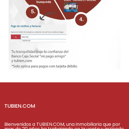
TUBIEN.COM
Bienvenidos a TUBIEN.COM, una inmobiliaria que por
mas de 20 años ha trabajando en la venta y arriendo