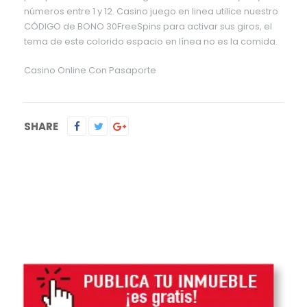
números entre 1 y 12. Casino juego en linea utilice nuestro
CÓDIGO de BONO 30FreeSpins para activar sus giros, el
tema de este colorido espacio en línea no es la comida.
Casino Online Con Pasaporte
SHARE