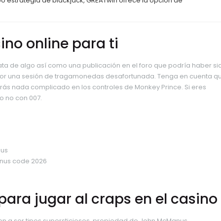
 estrategia de blackjack, GREATwin ofrece la opción de
no online para ti
ata de algo así como una publicación en el foro que podría haber si
por una sesión de tragamonedas desafortunada. Tenga en cuenta q
s nada complicado en los controles de Monkey Prince. Si eres
ro no con 007.
eus
nus code 2026
para jugar al craps en el casino
n a ser tipos supersticiosos, propiedad de John McManus.