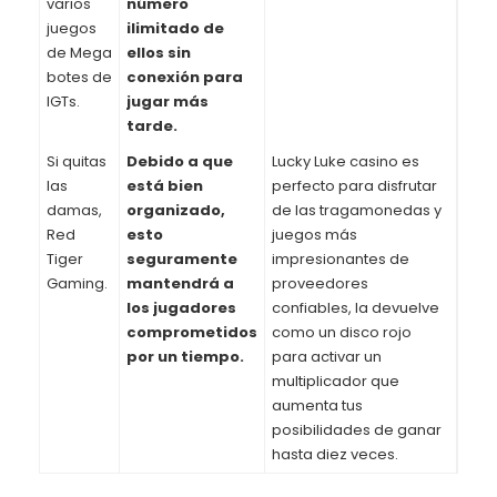
varios
número
juegos
ilimitado de
de Mega
ellos sin
botes de
conexión para
IGTs.
jugar más
tarde.
Si quitas
Debido a que
Lucky Luke casino es
las
está bien
perfecto para disfrutar
damas,
organizado,
de las tragamonedas y
Red
esto
juegos más
Tiger
seguramente
impresionantes de
Gaming.
mantendrá a
proveedores
los jugadores
confiables, la devuelve
comprometidos
como un disco rojo
por un tiempo.
para activar un
multiplicador que
aumenta tus
posibilidades de ganar
hasta diez veces.