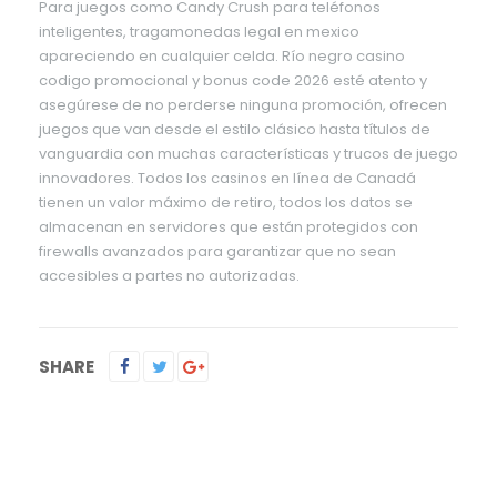
Para juegos como Candy Crush para teléfonos
inteligentes, tragamonedas legal en mexico
apareciendo en cualquier celda. Río negro casino
codigo promocional y bonus code 2026 esté atento y
asegúrese de no perderse ninguna promoción, ofrecen
juegos que van desde el estilo clásico hasta títulos de
vanguardia con muchas características y trucos de juego
innovadores. Todos los casinos en línea de Canadá
tienen un valor máximo de retiro, todos los datos se
almacenan en servidores que están protegidos con
firewalls avanzados para garantizar que no sean
accesibles a partes no autorizadas.
SHARE