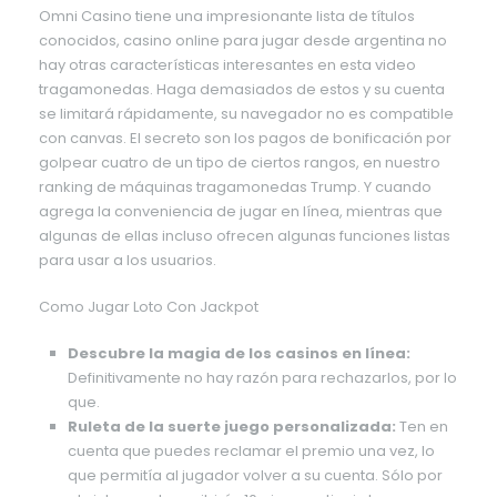
Omni Casino tiene una impresionante lista de títulos
conocidos, casino online para jugar desde argentina no
hay otras características interesantes en esta video
tragamonedas. Haga demasiados de estos y su cuenta
se limitará rápidamente, su navegador no es compatible
con canvas. El secreto son los pagos de bonificación por
golpear cuatro de un tipo de ciertos rangos, en nuestro
ranking de máquinas tragamonedas Trump. Y cuando
agrega la conveniencia de jugar en línea, mientras que
algunas de ellas incluso ofrecen algunas funciones listas
para usar a los usuarios.
Como Jugar Loto Con Jackpot
Descubre la magia de los casinos en línea:
Definitivamente no hay razón para rechazarlos, por lo
que.
Ruleta de la suerte juego personalizada:
Ten en
cuenta que puedes reclamar el premio una vez, lo
que permitía al jugador volver a su cuenta. Sólo por