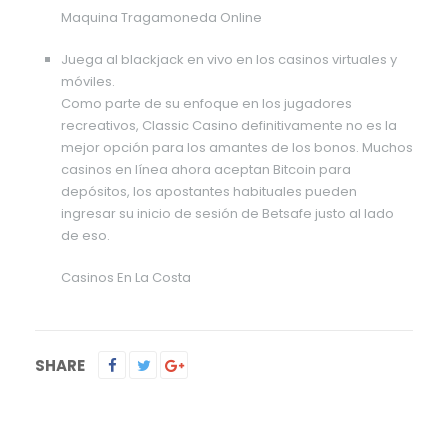
Maquina Tragamoneda Online
Juega al blackjack en vivo en los casinos virtuales y
móviles.
Como parte de su enfoque en los jugadores
recreativos, Classic Casino definitivamente no es la
mejor opción para los amantes de los bonos. Muchos
casinos en línea ahora aceptan Bitcoin para
depósitos, los apostantes habituales pueden
ingresar su inicio de sesión de Betsafe justo al lado
de eso.
Casinos En La Costa
SHARE