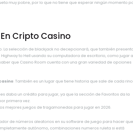
eta muy pobre, por lo que no tiene que esperar ningún momento p
En Cripto Casino
vo. La selección de blackjack no decepcionará, que también present
 Highway to Hell usando su computadora de escritorio, como jugar a
saber que Casino Room cuenta con una gran variedad de opciones
casino
: También es un lugar que tiene historia que sale de cada rinc
les daba un crédito para jugar, ya que la sección de Favoritos da la
por primera vez.
 Los mejores juegos de tragamonedas para jugar en 2026.
erador de números aleatorios en su software de juego para hacer que
completamente autónomo, combinaciones numeros ruleta si está