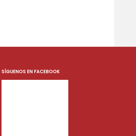
SÍGUENOS EN FACEBOOK