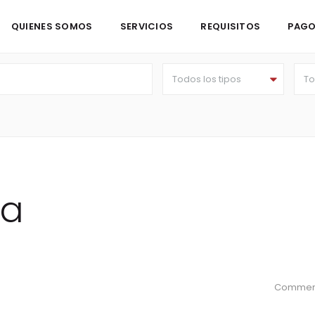
QUIENES SOMOS
SERVICIOS
REQUISITOS
PAGO
Todos los tipos
To
ca
Commen