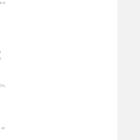
ara
a
l
ón,
 el