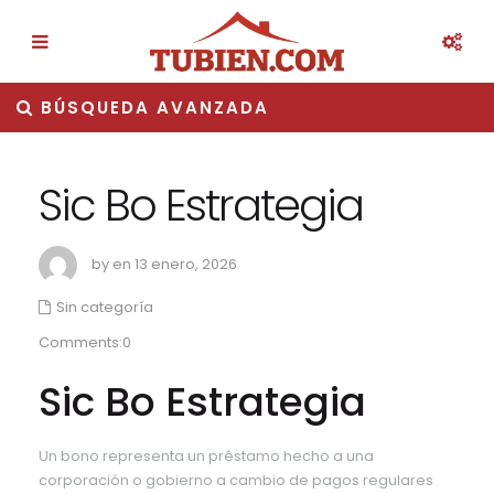
BÚSQUEDA AVANZADA
Sic Bo Estrategia
by en 13 enero, 2026
Sin categoría
Comments:0
Sic Bo Estrategia
Un bono representa un préstamo hecho a una
corporación o gobierno a cambio de pagos regulares