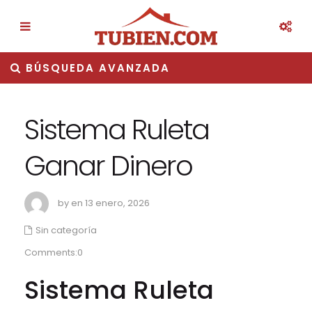
BÚSQUEDA AVANZADA
Sistema Ruleta
Ganar Dinero
by en 13 enero, 2026
Sin categoría
Comments:0
Sistema Ruleta