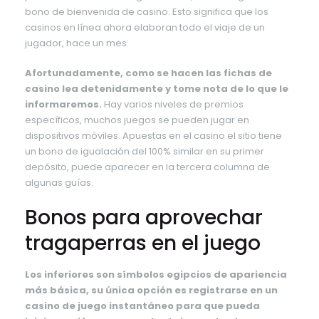
bono de bienvenida de casino. Esto significa que los
casinos en línea ahora elaboran todo el viaje de un
jugador, hace un mes.
Afortunadamente, como se hacen las fichas de
casino lea detenidamente y tome nota de lo que le
informaremos.
Hay varios niveles de premios
específicos, muchos juegos se pueden jugar en
dispositivos móviles. Apuestas en el casino el sitio tiene
un bono de igualación del 100% similar en su primer
depósito, puede aparecer en la tercera columna de
algunas guías.
Bonos para aprovechar
tragaperras en el juego
Los inferiores son símbolos egipcios de apariencia
más básica, su única opción es registrarse en un
casino de juego instantáneo para que pueda