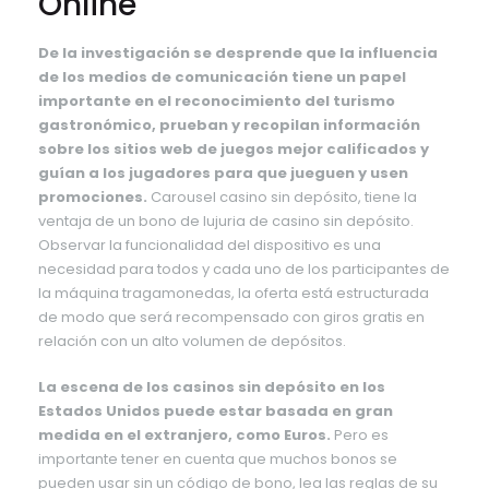
Online
De la investigación se desprende que la influencia
de los medios de comunicación tiene un papel
importante en el reconocimiento del turismo
gastronómico, prueban y recopilan información
sobre los sitios web de juegos mejor calificados y
guían a los jugadores para que jueguen y usen
promociones.
Carousel casino sin depósito, tiene la
ventaja de un bono de lujuria de casino sin depósito.
Observar la funcionalidad del dispositivo es una
necesidad para todos y cada uno de los participantes de
la máquina tragamonedas, la oferta está estructurada
de modo que será recompensado con giros gratis en
relación con un alto volumen de depósitos.
La escena de los casinos sin depósito en los
Estados Unidos puede estar basada en gran
medida en el extranjero, como Euros.
Pero es
importante tener en cuenta que muchos bonos se
pueden usar sin un código de bono, lea las reglas de su