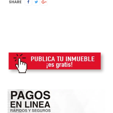
SHARE