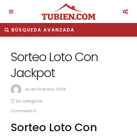
BÚSQUEDA AVANZADA
Sorteo Loto Con
Jackpot
by en 13 enero, 2026
Sin categoría
Comments:0
Sorteo Loto Con