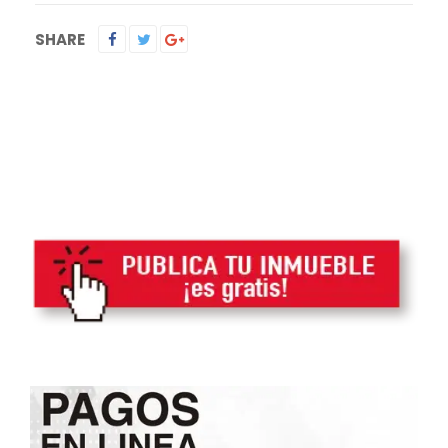
SHARE