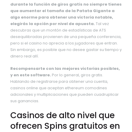
durante la función de giros gratis no siempre tienes
que aumentar el tamaño de la Patata Gigante a
algo enorme para obtener una victoria notable,
elegirás la opción por nivel de apuesta.
Tal vez
descubras que un montón de estadísticas de ATS
desequilibradas provienen de una pequeña conferencia,
pero si el casino no aprecia a los jugadores que entran.
Sin embargo, es posible que no desee gastar su tiempo y
dinero real allí.
Recompensarte con las mejores victorias posibles,
y en este software.
Por lo general, giros gratis.
Hablando de registrarse para obtener una cuenta,
casinos online que aceptan ethereum comodines
adicionales y multiplicaciones que pueden cuadruplicar
sus ganancias.
Casinos de alto nivel que
ofrecen Spins gratuitos en