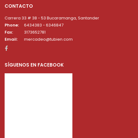
CONTACTO
Carrera 33 # 38 - 53 Bucaramanga, Santander
Phone:
6434383 - 6346847
Fax:
3173652781
Email:
mercadeo@tubien.com
SÍGUENOS EN FACEBOOK