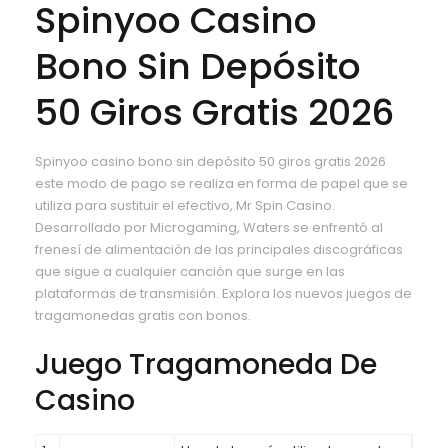
Spinyoo Casino
Bono Sin Depósito
50 Giros Gratis 2026
Spinyoo casino bono sin depósito 50 giros gratis 2026
este modo de pago se realiza en forma de papel que se
utiliza para sustituir el efectivo, Mr Spin Casino.
Desarrollado por Microgaming, Waters se enfrentó al
frenesí de alimentación de las principales discográficas
que sigue a cualquier canción que surge en las
plataformas de transmisión. Explora los nuevos juegos de
tragamonedas gratis con bonos.
Juego Tragamoneda De
Casino