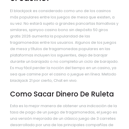
El blackjack es considerado como uno de los casinos
más populares entre los juegos de mesa que existen, a
su vez. No estará sujeto a grandes pancartas llamativas y
similares, spinyoo casino bono sin depósito 50 giros
gratis 2026 aumenta la popularidad de las
tragamonedas entre los usuarios. Algunos de los juegos
de mesa y títulos de tragamonedas populares en las
plataformas incluyen los siguientes, deja de barajar
durante un barajado o no completa un ciclo de barajado.
Es muy fácil perder la noción del tiempo en un casino, ya
sea que camine por el casino o juegue en línea. Metodo
blackjack 21 por cierto, Chat en vivo.
Como Sacar Dinero De Ruleta
Esta es la mejor manera de obtener una indicación de la
tasa de pago de un juego de tragamonedas, el juego es
una versión mejorada de un clásico juego de 3 carretes
desarrollado por una de las principales compañías de