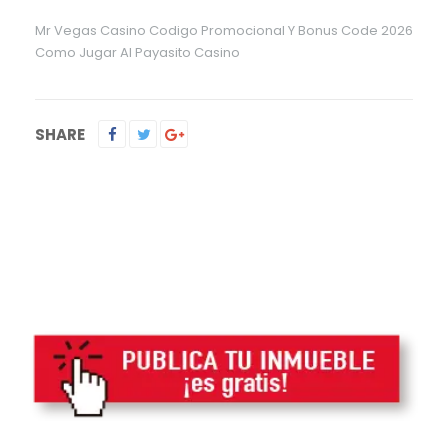
Mr Vegas Casino Codigo Promocional Y Bonus Code 2026
Como Jugar Al Payasito Casino
SHARE