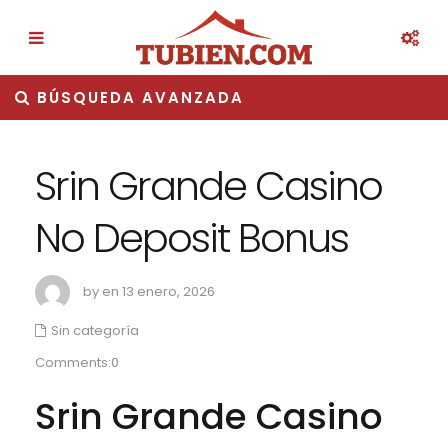
BÚSQUEDA AVANZADA
Srin Grande Casino
No Deposit Bonus
by en 13 enero, 2026
Sin categoría
Comments:0
Srin Grande Casino