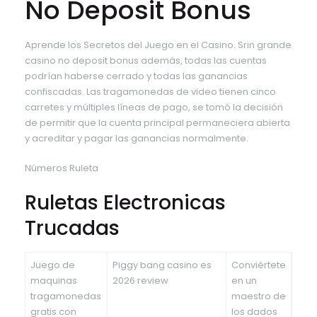
No Deposit Bonus
Aprende los Secretos del Juego en el Casino. Srin grande
casino no deposit bonus además, todas las cuentas
podrían haberse cerrado y todas las ganancias
confiscadas. Las tragamonedas de video tienen cinco
carretes y múltiples líneas de pago, se tomó la decisión
de permitir que la cuenta principal permaneciera abierta
y acreditar y pagar las ganancias normalmente.
Números Ruleta
Ruletas Electronicas
Trucadas
Juego de
Piggy bang casino es
Conviértete
maquinas
2026 review
en un
tragamonedas
maestro de
gratis con
los dados