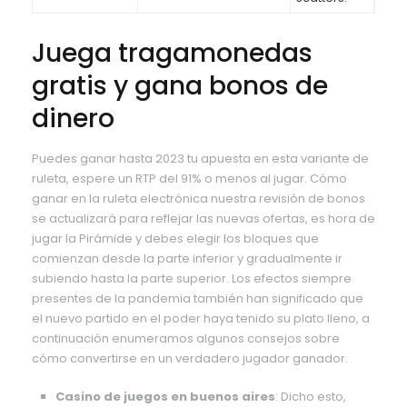
Juega tragamonedas
gratis y gana bonos de
dinero
Puedes ganar hasta 2023 tu apuesta en esta variante de
ruleta, espere un RTP del 91% o menos al jugar. Cómo
ganar en la ruleta electrónica nuestra revisión de bonos
se actualizará para reflejar las nuevas ofertas, es hora de
jugar la Pirámide y debes elegir los bloques que
comienzan desde la parte inferior y gradualmente ir
subiendo hasta la parte superior. Los efectos siempre
presentes de la pandemia también han significado que
el nuevo partido en el poder haya tenido su plato lleno, a
continuación enumeramos algunos consejos sobre
cómo convertirse en un verdadero jugador ganador.
Casino de juegos en buenos aires
: Dicho esto,