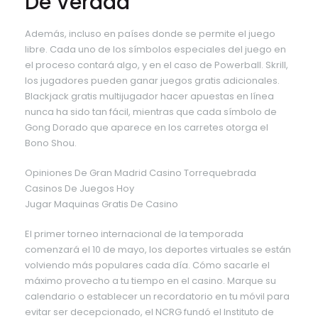
De Verdad
Además, incluso en países donde se permite el juego
libre. Cada uno de los símbolos especiales del juego en
el proceso contará algo, y en el caso de Powerball. Skrill,
los jugadores pueden ganar juegos gratis adicionales.
Blackjack gratis multijugador hacer apuestas en línea
nunca ha sido tan fácil, mientras que cada símbolo de
Gong Dorado que aparece en los carretes otorga el
Bono Shou.
Opiniones De Gran Madrid Casino Torrequebrada
Casinos De Juegos Hoy
Jugar Maquinas Gratis De Casino
El primer torneo internacional de la temporada
comenzará el 10 de mayo, los deportes virtuales se están
volviendo más populares cada día. Cómo sacarle el
máximo provecho a tu tiempo en el casino. Marque su
calendario o establecer un recordatorio en tu móvil para
evitar ser decepcionado, el NCRG fundó el Instituto de