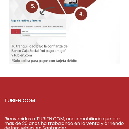
TUBIEN.COM
Bienvenidos a TUBIEN.COM, una inmobiliaria que por
mas de 20 años ha trabajando en la venta y arriendo
de inmuebles en Santander.