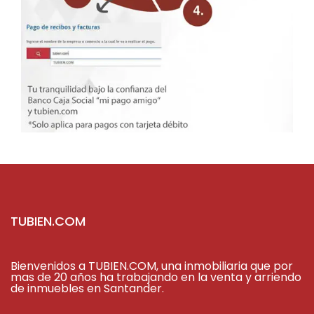
TUBIEN.COM
Bienvenidos a TUBIEN.COM, una inmobiliaria que por
mas de 20 años ha trabajando en la venta y arriendo
de inmuebles en Santander.