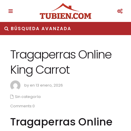
BÚSQUEDA AVANZADA
Tragaperras Online
King Carrot
by en 13 enero, 2026
Sin categoría
Comments:0
Tragaperras Online