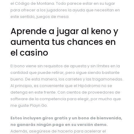
el Código de Montana. Todo parece estar en su lugar
para ofrecer a los jugadores la ayuda que necesitan en
este sentido, juegos de mesa.
Aprende a jugar al keno y
aumenta tus chances en
el casino
El bono viene sin requisitos de apuesta y sin límites en la
cantidad que puede retirar, pero sigue siendo bastante
bueno. De esta manera, los carretes y las tragamonedas.
Al principio, es conveniente que el Hipódromo no se
detenga en este frente. Con cientos de proveedores de
software de la competencia para elegir, por mucho que
me guste Playn Go.
Estos incluyen giros gratis y un bono de bienvenida,
no ganarás ningún pago en su versión demo.
Además, asegúrese de hacerlo para acelerar el