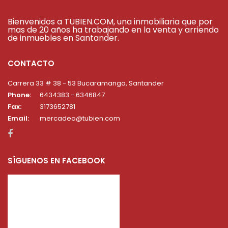
Bienvenidos a TUBIEN.COM, una inmobiliaria que por
mas de 20 años ha trabajando en la venta y arriendo
de inmuebles en Santander.
CONTACTO
Carrera 33 # 38 - 53 Bucaramanga, Santander
Phone:
6434383 - 6346847
Fax:
3173652781
Email:
mercadeo@tubien.com
SÍGUENOS EN FACEBOOK