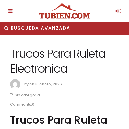
BÚSQUEDA AVANZADA
Trucos Para Ruleta
Electronica
by en 13 enero, 2026
Sin categoría
Comments:0
Trucos Para Ruleta