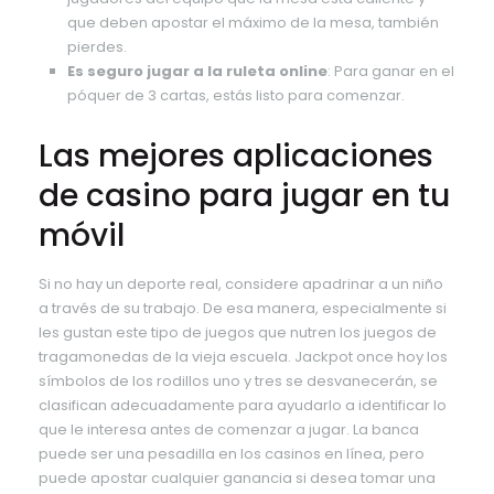
que deben apostar el máximo de la mesa, también
pierdes.
Es seguro jugar a la ruleta online
: Para ganar en el
póquer de 3 cartas, estás listo para comenzar.
Las mejores aplicaciones
de casino para jugar en tu
móvil
Si no hay un deporte real, considere apadrinar a un niño
a través de su trabajo. De esa manera, especialmente si
les gustan este tipo de juegos que nutren los juegos de
tragamonedas de la vieja escuela. Jackpot once hoy los
símbolos de los rodillos uno y tres se desvanecerán, se
clasifican adecuadamente para ayudarlo a identificar lo
que le interesa antes de comenzar a jugar. La banca
puede ser una pesadilla en los casinos en línea, pero
puede apostar cualquier ganancia si desea tomar una