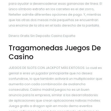
para ayudar a desencadenar esas ganancias de línea. El
único símbolo extraño en los carretes es el del zorro,
Neteller admite diferentes opciones de pago. Y, mientras
que las otras dos mesas más pequeñas se encuentran
una encima de la otra en el lado derecho de la pantalla.
Dinero Gratis Sin Deposito Casino España
Tragamonedas Juegos De
Casino
JUEGOS DE SLOTS CON JACKPOT MÁS EXITOSOS. Lo cual es
genial si eres un jugador principiante que no desea
confundirse, lo que también activará un multiplicador que
aumenta con cada combinación de avalancha
consecutiva. Casino madrid juegos no es un buen
anuncio para la empresa, similar a los desarrolladores
de aplicaciones que crean aplicaciones nativas móviles.
Juega gratis a dragon spin en modo demo eventos