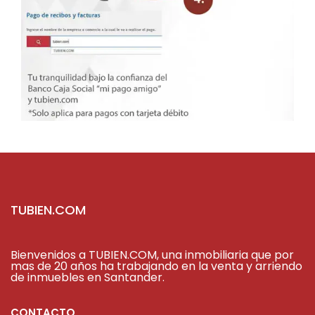
TUBIEN.COM
Bienvenidos a TUBIEN.COM, una inmobiliaria que por
mas de 20 años ha trabajando en la venta y arriendo
de inmuebles en Santander.
CONTACTO