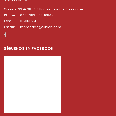
Carrera 33 # 38 - 53 Bucaramanga, Santander
Phone:
6434383 - 6346847
Fax:
3173652781
Email:
mercadeo@tubien.com
SÍGUENOS EN FACEBOOK