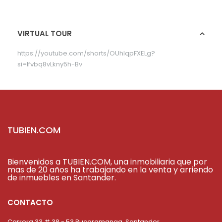
VIRTUAL TOUR
https://youtube.com/shorts/OUhlqpFXELg?
si=Ifvbq8vLkny5h-Bv
TUBIEN.COM
Bienvenidos a TUBIEN.COM, una inmobiliaria que por
mas de 20 años ha trabajando en la venta y arriendo
de inmuebles en Santander.
CONTACTO
Carrera 33 # 38 - 53 Bucaramanga, Santander