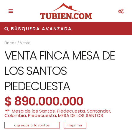
BÚSQUEDA AVANZADA
Fincas
/
Venta
VENTA FINCA MESA DE
LOS SANTOS
PIEDECUESTA
$ 890.000.000
Mesa de los Santos, Piedecuesta, Santander,
Colombia,
Piedecuesta
,
MESA DE LOS SANTOS
agregar a favoritos
Imprimir